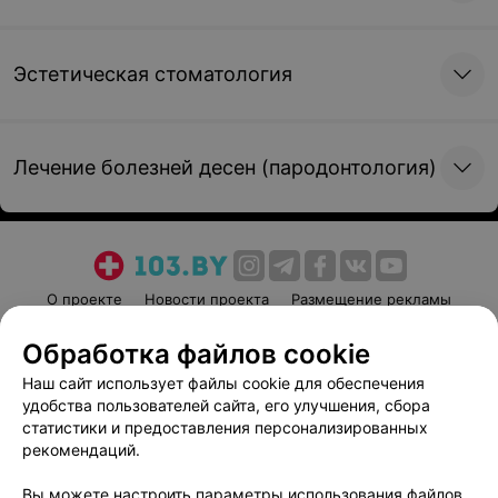
Эстетическая стоматология
Лечение болезней десен (пародонтология)
О проекте
Новости проекта
Размещение рекламы
Медицинский маркетинг
Публичный договор
Обработка файлов cookie
Пользовательское соглашение
Способы оплаты
Наш сайт использует файлы cookie для обеспечения
Вакансии
Партнеры
удобства пользователей сайта, его улучшения, сбора
Написать руководителю 103.by
статистики и предоставления персонализированных
рекомендаций.
Написать в поддержку
Персональные настройки cookie
Вы можете настроить параметры использования файлов