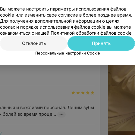
частие в конференциях и семинарах,
Вы можете настроить параметры использования файлов
а , с радостью иду на прием , как на 
предоставляемых услуг.
cookie или изменить свое согласие в более позднее время.
назад она привела мои...
Для получения дополнительной информации о целях,
сроках и порядке использования файлов cookie вы можете
ознакомиться с нашей
Политикой обработки файлов cookie
Отклонить
Принять
Персональные настройки Cookie
, дети в восторге, всегда 
обслуживание. Была ситуация, когд...
ашей улыбке.
консультация специалиста:
иметь противопоказания и
ельный и вежливый персонал. Лечим зубы 
 болей во время проце...
ё