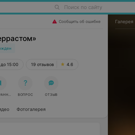
Поиск по сайту
Галерея
Сообщить об ошибке
еррастом»
ржден
до 15:00
19 отзывов
4.6
РАННОЕ
ВОПРОС
ОТЗЫВ
идео
Фотогалерея