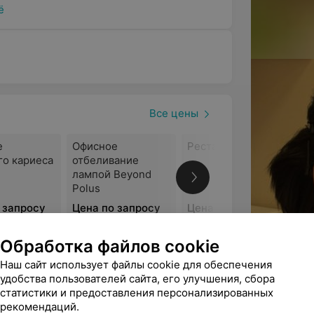
ё
луг:
Все цены
е
Офисное
Реставрация зубов
го кариеса
отбеливание
лампой Beyond
Polus
 запросу
Цена по запросу
Цена по запросу
Обработка файлов cookie
Все отзывы
Наш сайт использует файлы cookie для обеспечения
удобства пользователей сайта, его улучшения, сбора
 владеют новыми методиками лечения,
статистики и предоставления персонализированных
 безболезненным. Специалисты
рекомендаций.