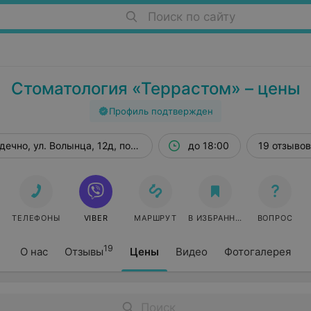
Поиск по сайту
Стоматология «Террастом» – цены
Профиль подтвержден
ечно, ул. Волынца, 12д, пом. 21
до 18:00
19 отзывов
ТЕЛЕФОНЫ
VIBER
МАРШРУТ
В ИЗБРАННОЕ
ВОПРОС
19
О нас
Отзывы
Цены
Видео
Фотогалерея