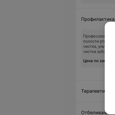
Профилактика,
Профессиональн
полости рта (Air
чистка, ультразв
чистка зубов)
Цена по запрос
Терапевтическ
Отбеливание 